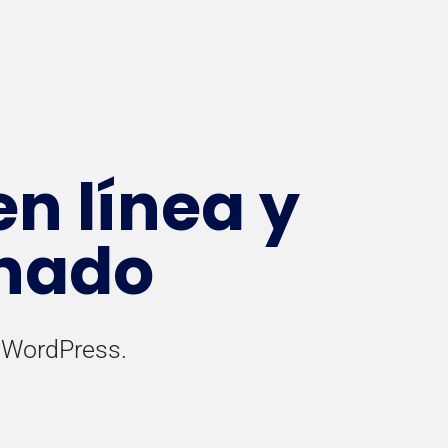
n línea y
onado
d WordPress.