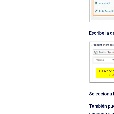
Escribe la 
Selecciona l
También pue
encuentra ba