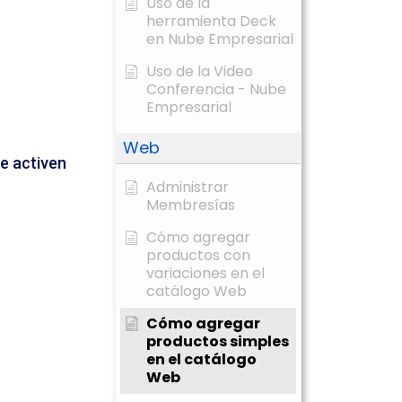
Uso de la
herramienta Deck
en Nube Empresarial
Uso de la Video
Conferencia - Nube
Empresarial
Web
e activen
Administrar
Membresías
Cómo agregar
productos con
variaciones en el
catálogo Web
Cómo agregar
productos simples
en el catálogo
Web