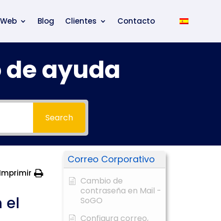
 Web
Blog
Clientes
Contacto
o de ayuda
Search
Correo Corporativo
Imprimir
Cambio de
contraseña en Mail -
 el
SoGO
Configura correo,