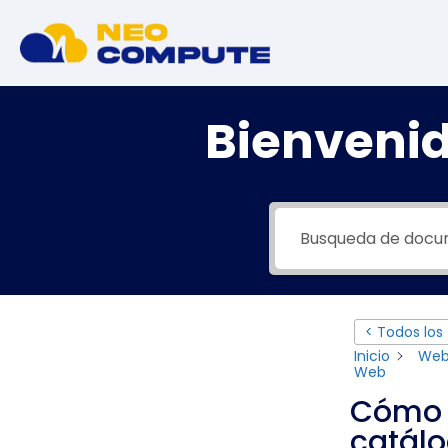
Bienvenid
< Todos los
Inicio
We
Web
Cómo a
catál